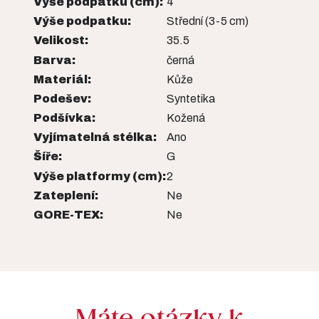
Výše podpatku (cm):
4
Výše podpatku:
Střední (3-5 cm)
Velikost:
35.5
Barva:
černá
Materiál:
Kůže
Podešev:
Syntetika
Podšívka:
Kožená
Vyjímatelná stélka:
Ano
Šíře:
G
Výše platformy (cm):
2
Zateplení:
Ne
GORE-TEX:
Ne