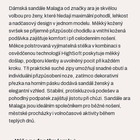
Dámská sandále Malaga od značky ara je skvělou
volbou pro ženy, které hledají maximální pohodlí, lehkost
a nadčasový design v jednom modelu. Měkký kožený
svršek se příjemně přizpůsobí chodidlu a vnitřní kožená
podšívka zajišťuje komfort i při celodenním nošení.
Měkce polstrovaná vyjímatelná stélka v kombinaci s
osvědčenou technologií HighSoft poskytuje měkký
došlap, podporu klenby a uvolněný pocit při každém
kroku. Tři praktické suché zipy umožňují snadné obutí a
individuální přizpůsobení noze, zatímco dekorativní
přezka na horním pásku dodává sandáli ženský a
elegantní vzhled. Stabilní, protiskluzová podešev a
pohodlný podpatek zajišťují jistotu při chůzi. Sandále ara
Malaga jsou ideálním společníkem pro běžné nošení,
městské procházky i volnočasové aktivity během
teplých dnů.