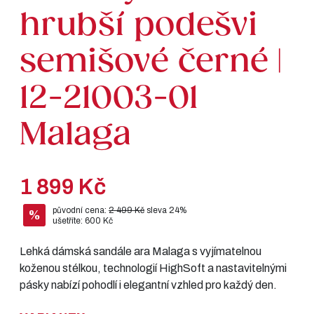
hrubší podešvi
semišové černé |
12-21003-01
Malaga
1 899 Kč
původní cena:
2 499 Kč
sleva 24%
%
ušetříte: 600 Kč
Lehká dámská sandále ara Malaga s vyjímatelnou
koženou stélkou, technologií HighSoft a nastavitelnými
pásky nabízí pohodlí i elegantní vzhled pro každý den.