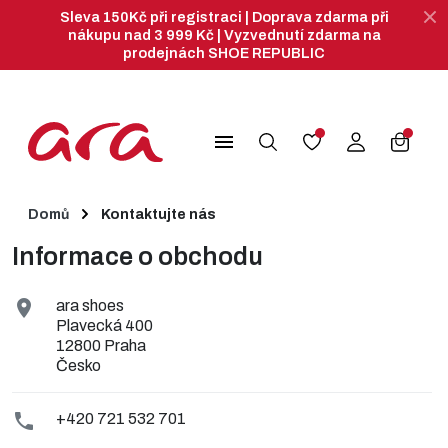
Sleva 150Kč při registraci | Doprava zdarma při
nákupu nad 3 999 Kč | Vyzvednutí zdarma na
prodejnách SHOE REPUBLIC
search
menu
Domů
Kontaktujte nás
Informace o obchodu

ara shoes
Plavecká 400
12800 Praha
Česko

+420 721 532 701