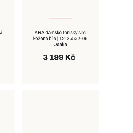
í
ARA dámské tenisky širší
5
kožené bílé | 12-25532-08
Osaka
3 199 Kč