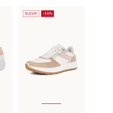
SLEVA!
-14%