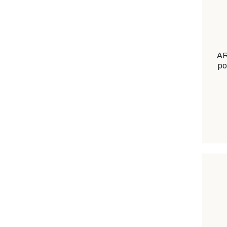
AR
po