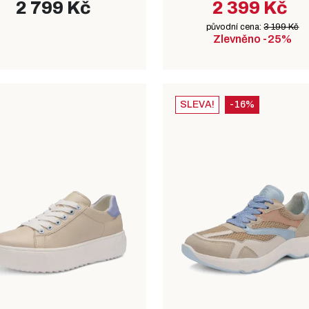
2 799 Kč
2 399 Kč
původní cena:
3 199 Kč
Zlevněno -25%
SLEVA!
-16%