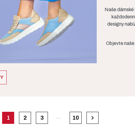
Naše dámské b
každodenní
designy nabí
Objevte naše 
DY
…

1
2
3
10