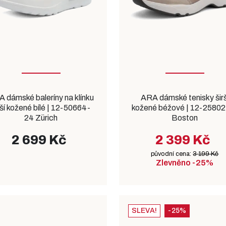
 dámské baleríny na klínku
ARA dámské tenisky širš
rší kožené bílé | 12-50664-
kožené béžové | 12-2580
24 Zürich
Boston
2 699 Kč
2 399 Kč
původní cena:
3 199 Kč
Zlevněno -25%
SLEVA!
-25%