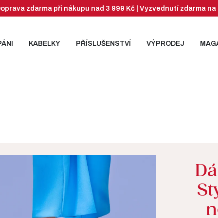
| Doprava zdarma při nákupu nad 3 999 Kč | Vyzvednutí zdarma
PÁNI
KABELKY
PŘÍSLUŠENSTVÍ
VÝPRODEJ
MAG
Dá
St
n