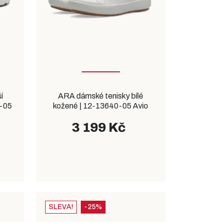
í
ARA dámské tenisky bílé
2-05
kožené | 12-13640-05 Avio
3 199 Kč
SLEVA!
-25%