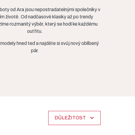
oty od Ara jsou nepostradatelnými společníky v
m životě. Od nadčasové klasiky až po trendy
zíme rozmanitý výběr, který se hodí ke každému
outfitu.
modely hned teď a najděte si svůj nový oblíbený
pár.
expand_more
DŮLEŽITOST