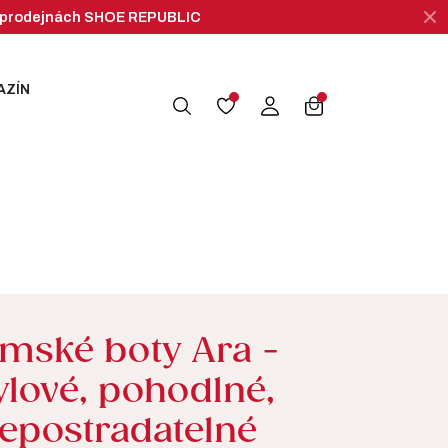
 na prodejnách SHOE REPUBLIC
AZÍN
search
mské boty Ara -
ylové, pohodlné,
epostradatelné