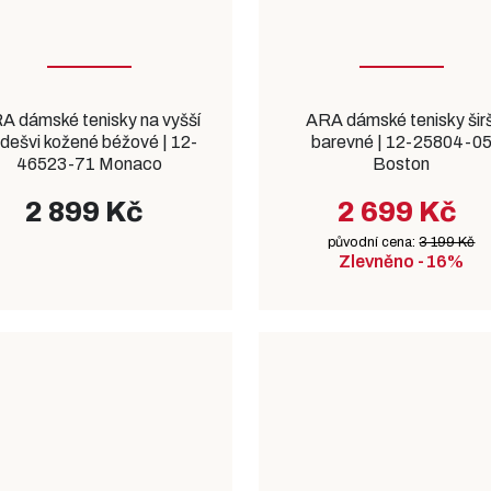
A dámské tenisky na vyšší
ARA dámské tenisky širš
dešvi kožené béžové | 12-
barevné | 12-25804-0
46523-71 Monaco
Boston
2 899 Kč
2 699 Kč
původní cena:
3 199 Kč
Zlevněno -16%