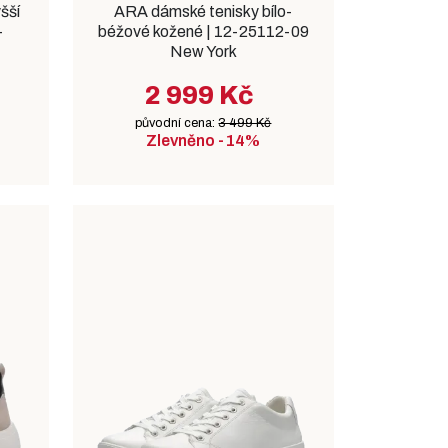
šší
ARA dámské tenisky bílo-
-
béžové kožené | 12-25112-09
New York
2 999 Kč
původní cena:
3 499 Kč
Zlevněno -14%