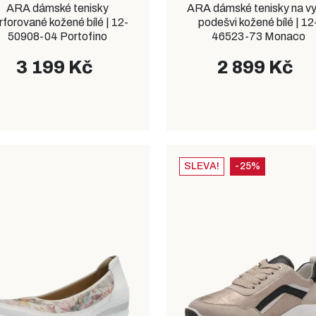
ARA dámské tenisky
ARA dámské tenisky na vy
rforované kožené bílé | 12-
podešvi kožené bílé | 12
50908-04 Portofino
46523-73 Monaco
3 199 Kč
2 899 Kč
SLEVA!
-25%