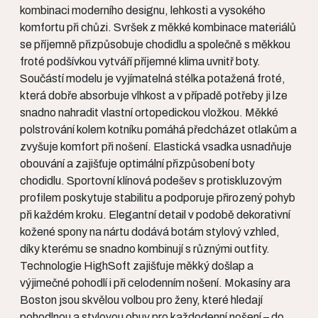
kombinaci moderního designu, lehkosti a vysokého
komfortu při chůzi. Svršek z měkké kombinace materiálů
se příjemně přizpůsobuje chodidlu a společně s měkkou
froté podšívkou vytváří příjemné klima uvnitř boty.
Součástí modelu je vyjímatelná stélka potažená froté,
která dobře absorbuje vlhkost a v případě potřeby ji lze
snadno nahradit vlastní ortopedickou vložkou. Měkké
polstrování kolem kotníku pomáhá předcházet otlakům a
zvyšuje komfort při nošení. Elastická vsadka usnadňuje
obouvání a zajišťuje optimální přizpůsobení boty
chodidlu. Sportovní klínová podešev s protiskluzovým
profilem poskytuje stabilitu a podporuje přirozený pohyb
při každém kroku. Elegantní detail v podobě dekorativní
kožené spony na nártu dodává botám stylový vzhled,
díky kterému se snadno kombinují s různými outfity.
Technologie HighSoft zajišťuje měkký došlap a
výjimečné pohodlí i při celodenním nošení. Mokasíny ara
Boston jsou skvělou volbou pro ženy, které hledají
pohodlnou a stylovou obuv pro každodenní nošení – do