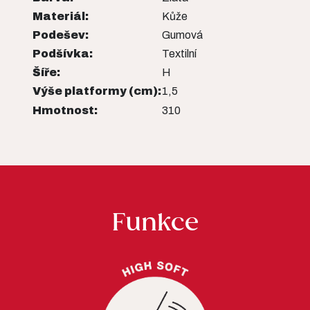
Materiál:
Kůže
Podešev:
Gumová
Podšívka:
Textilní
Šíře:
H
Výše platformy (cm):
1,5
Hmotnost:
310
Funkce