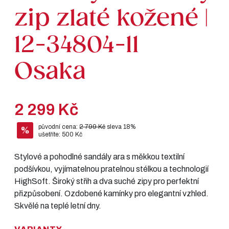
zip zlaté kožené |
12-34804-11
Osaka
2 299 Kč
původní cena:
2 799 Kč
sleva 18%
%
ušetříte: 500 Kč
Stylové a pohodlné sandály ara s měkkou textilní
podšívkou, vyjímatelnou pratelnou stélkou a technologií
HighSoft. Široký střih a dva suché zipy pro perfektní
přizpůsobení. Ozdobené kamínky pro elegantní vzhled.
Skvělé na teplé letní dny.