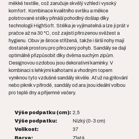
měkké textilie, což zaručuje skvělý vzhled i vysoký
komfort. Kombinace kvalitního svršku a měkce
polstrované stélky přináší pohodlný došlap díky
technologii HighSoft. Stélka je vyjímatelná a lze ji prát v
pračce až na 30 °C, což zajistí přirozenou svěžest a
hygienu. Obuv je široce střižená, takže i širší nohy mají
dostatek prostoru pro přirozený pohyb. Sandály se dají
optimálně přizpůsobit díky dvěma suchým zipům.
Designovou ozdobou jsou dekorativní kamínky. V
kombinaci s lehkými kalhotami a vhodným topem
vyniknou tyto vzdušné sandály skvěle. Ať už na grilování
nebo piknik v přírodě, sandály od ara jsou ideální volbou
pro teplé dny a příjemné večery.
Výše podpatku (cm):
2,5
Výše podpatku:
Nízký (0-3 cm)
Velikost:
37
Barva:
Zlatá