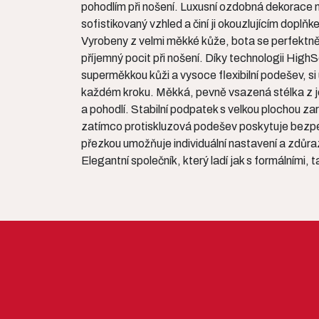
pohodlím při nošení. Luxusní ozdobná dekorace 
sofistikovaný vzhled a činí ji okouzlujícím doplňke
Vyrobeny z velmi měkké kůže, bota se perfektně
příjemný pocit při nošení. Díky technologii HighS
superměkkou kůži a vysoce flexibilní podešev, si 
každém kroku. Měkká, pevně vsazená stélka z je
a pohodlí. Stabilní podpatek s velkou plochou za
zatímco protiskluzová podešev poskytuje bezpe
přezkou umožňuje individuální nastavení a zdůra
Elegantní společník, který ladí jak s formálními, t