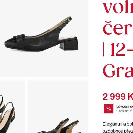
vol
če
| 1
Gr
2 999 
původní c
%
ušetříte: 
Elegantní a po
ozdobnou přezk