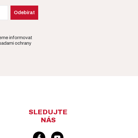
deme informovat
ásadami ochrany
SLEDUJTE
NÁS