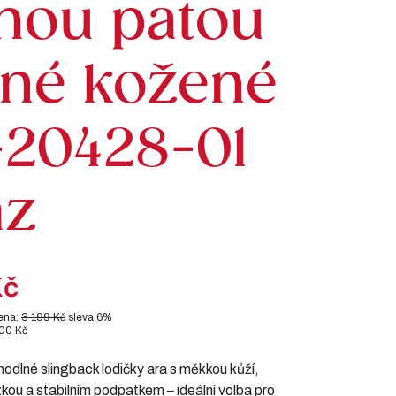
nou patou
rné kožené
2-20428-01
az
Kč
ena:
3 199 Kč
sleva 6%
200 Kč
hodlné slingback lodičky ara s měkkou kůží,
ou a stabilním podpatkem – ideální volba pro