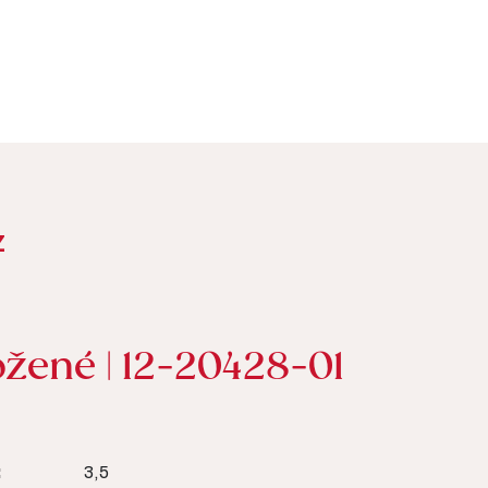
Z
žené | 12-20428-01
:
3,5