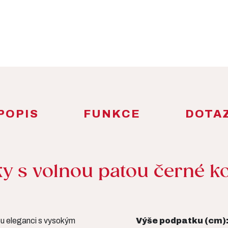
POPIS
FUNKCE
DOTA
 s volnou patou černé ko
ou eleganci s vysokým
Výše podpatku (cm)