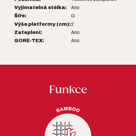
Vyjímatelná stélka:
Ano
Šíře:
G
Výše platformy (cm):
2
Zateplení:
Ano
GORE-TEX:
Ano
Funkce